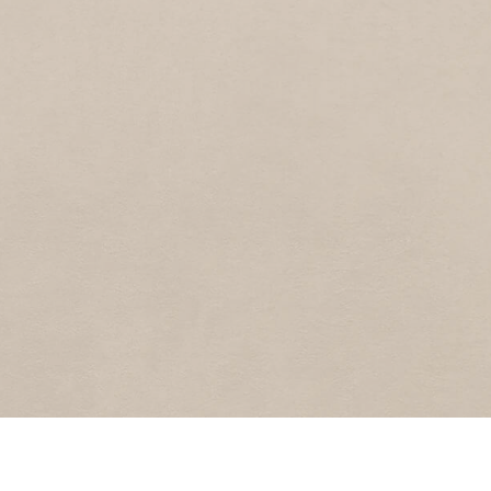
1
2011
Polderweg
ANKERPARK
6
2011
Ankerpark
BAKKERBREETSTRAAT
2
2011
Bakkerbreetstraat