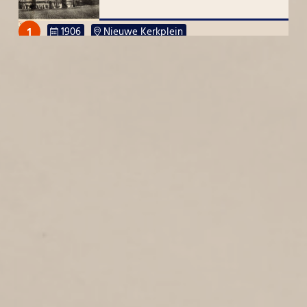
1
1906
Nieuwe Kerkplein
HELDERSE ZEEDIJK
1
1906
Helderse Zeedijk