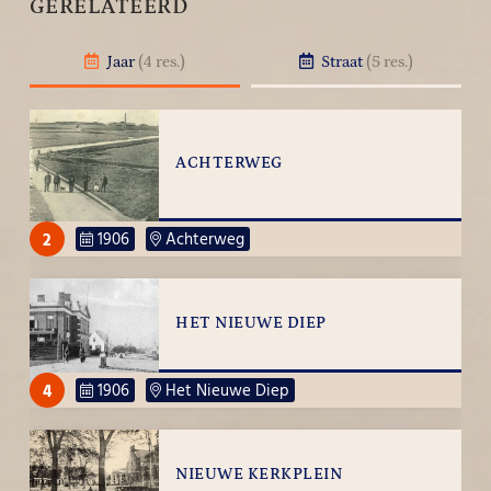
GERELATEERD
Jaar
(4 res.)
Straat
(5 res.)
ACHTERWEG
2
1906
Achterweg
HET NIEUWE DIEP
4
1906
Het Nieuwe Diep
NIEUWE KERKPLEIN