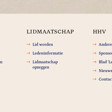
LIDMAATSCHAP
HHV
Lid worden
Andere
Ledeninformatie
Sponso
en
Lidmaatschap
Blad ‘L
opzeggen
Nieuw
Contac