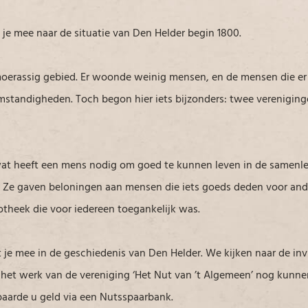
 je mee naar de situatie van Den Helder begin 1800.
moerassig gebied. Er woonde weinig mensen, en de mensen die er
standigheden. Toch begon hier iets bijzonders: twee vereniginge
wat heeft een mens nodig om goed te kunnen leven in de samenle
 Ze gaven beloningen aan mensen die iets goeds deden voor ande
iotheek die voor iedereen toegankelijk was.
t je mee in de geschiedenis van Den Helder. We kijken naar de i
e het werk van de vereniging ‘Het Nut van ’t Algemeen’ nog kunnen
paarde u geld via een Nutsspaarbank.