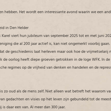
en hebben. Het wordt een interessante avond waarin we een and
heid in Den Helder
k Karel viert hun jubileum van september 2025 tot en met juni 2
eniging die al 200 jaar actief is, kan niet ongemerkt voorbij gaa
 de geschiedenis laat herleven maar ook hoe de vrijmetselarij n
ok de oorlog heeft diepe groeven getrokken in de loge WFK. In de 
sche regimes op de vrijheid van denken en handelen en de repressi
 is zo oud als de mens zelf. Niet alleen wat betreft het waarom v
l van gedachten en visies op het leven zijn gebundeld tot de mee
 is daar een van. Al meer dan 300 jaar.