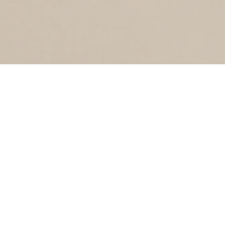
1
1959
Middelzand
SCHAGENSTRAAT
1
1959
Schagenstraat
WESTGRACHT
1
1959
Westgracht
MIDDENWEG
1
1959
Middenweg