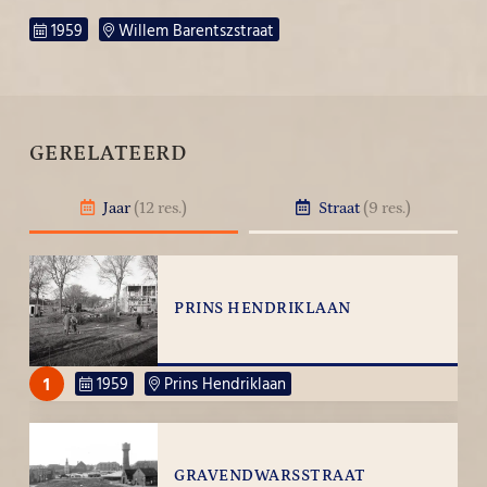
1959
Willem Barentszstraat
GERELATEERD
Jaar
(12 res.)
Straat
(9 res.)
PRINS HENDRIKLAAN
1
1959
Prins Hendriklaan
GRAVENDWARSSTRAAT