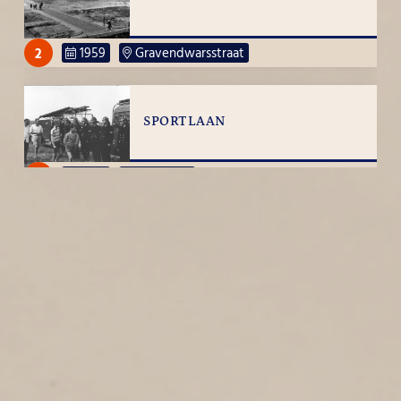
2
1959
Gravendwarsstraat
SPORTLAAN
27
1959
Sportlaan
ZEEWEG
2
1959
Zeeweg
MIDDELZAND