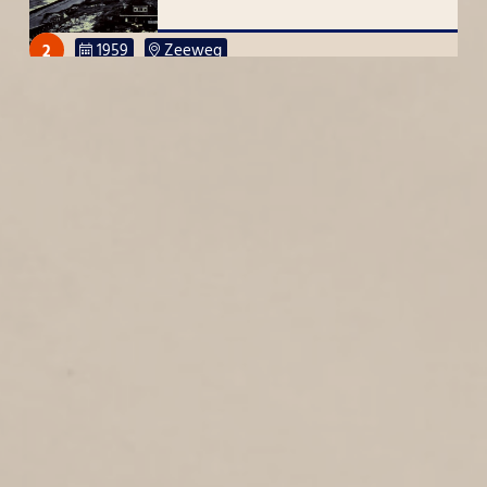
2
1959
Zeeweg
MIDDELZAND
1
1959
Middelzand
SCHAGENSTRAAT
1
1959
Schagenstraat
WESTGRACHT