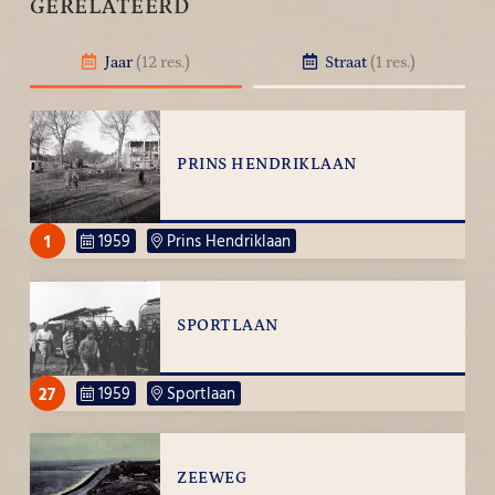
GERELATEERD
Jaar
(12 res.)
Straat
(1 res.)
PRINS HENDRIKLAAN
1
1959
Prins Hendriklaan
SPORTLAAN
27
1959
Sportlaan
ZEEWEG