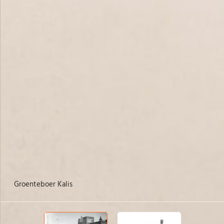
Groenteboer Kalis
va