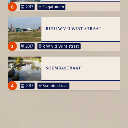
6
2017
Falgatuinen
RUDI W V D WINT STRAAT
2
2017
R W v d Wint straat
SOEMBASTRAAT
4
2017
Soembastraat
SCHELDESTRAAT
2
2017
Scheldestraat