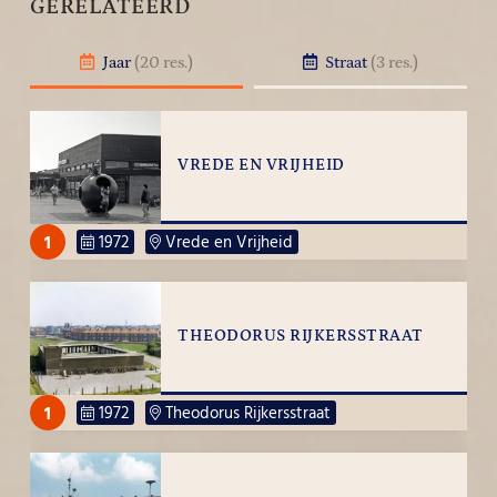
GERELATEERD
Jaar
(20 res.)
Straat
(3 res.)
VREDE EN VRIJHEID
1
1972
Vrede en Vrijheid
THEODORUS RIJKERSSTRAAT
1
1972
Theodorus Rijkersstraat