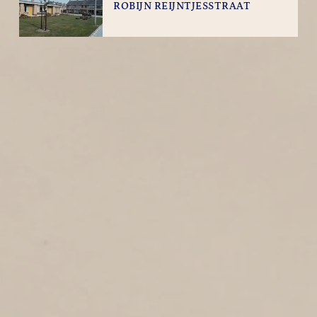
ROBIJN REIJNTJESSTRAAT
1
1972
Robijn Reijntjesstraat
LINIEPAD
3
1972
Liniepad
KLAVERSTRAAT
3
1972
Klaverstraat