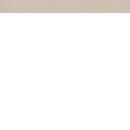
2
1974
Hartenstraat
HANDELSWEG
1
1974
Handelsweg
POPULAIR
Fotoarchief
EENDRACHTSTRAAT
Diaseries
Geluidsfragment
1
1974
Eendrachtstraat
Video’s & films