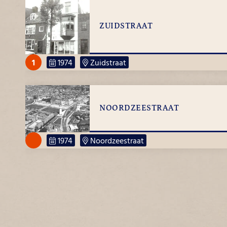
ZUIDSTRAAT
1
1974
Zuidstraat
Geen beschrijving.
NOORDZEESTRAAT
1974
Noordzeestraat
KANAALWEG
1974
Kanaalweg