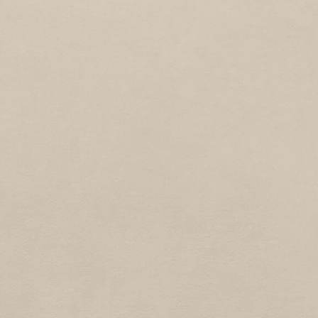
JULIANAPLEIN
1974
Julianaplein
JANZENSTRAAT
2
1974
Janzenstraat
HARTENSTRAAT