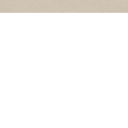
BESTUUR
 Website’s
Samenstelling
rs
Algemene Leden
Vergadering (ALV)
evend verleden’
Oproep
s
Beleidsplan 2022-27
t
Huishoudelijk