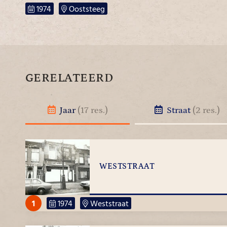
1974
Ooststeeg
GERELATEERD
Jaar
(17 res.)
Straat
(2 res.)
WESTSTRAAT
1
1974
Weststraat