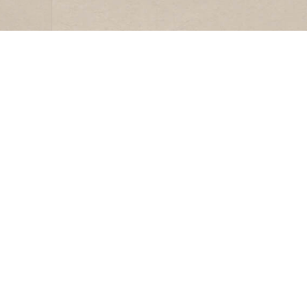
LIDMAATSCHAP
HHV
Lid worden
Andere
Ledeninformatie
Sponso
en
Lidmaatschap
Blad ‘L
opzeggen
Nieuw
Contac