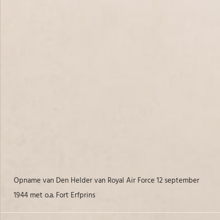
l
Opname van Den Helder van Royal Air Force 12 september
Lu
1944 met o.a. Fort Erfprins