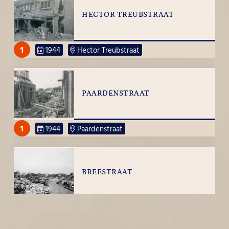
HECTOR TREUBSTRAAT
1
1944
Hector Treubstraat
PAARDENSTRAAT
1
1944
Paardenstraat
BREESTRAAT
3
1944
Breestraat