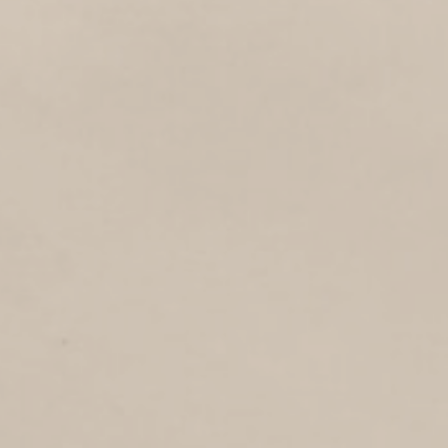
PRINS HENDRIKLAAN
1
1944
Prins Hendriklaan
MIDDENSTRAAT
3
1944
Middenstraat