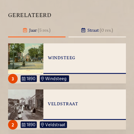
GERELATEERD
Jaar
(5 res.)
Straat
(0 res.)
WINDSTEEG
3
1890
Windsteeg
VELDSTRAAT
2
1890
Veldstraat