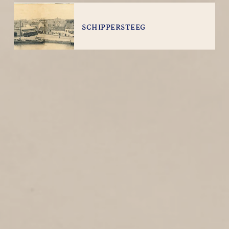
SCHIPPERSTEEG
1
1890
Schippersteeg
OOSTSTEEG
1
1890
Ooststeeg
BUITENHAVEN
3
1890
Buitenhaven