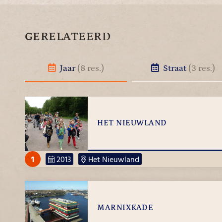
GERELATEERD
Jaar
(8 res.)
Straat
(3 res.)
HET NIEUWLAND
1
2013
Het Nieuwland
MARNIXKADE