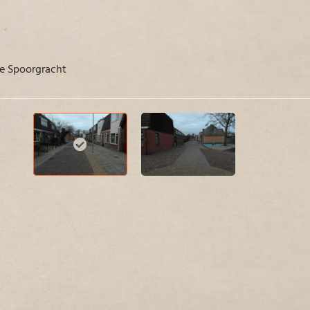
de Spoorgracht
Gezie