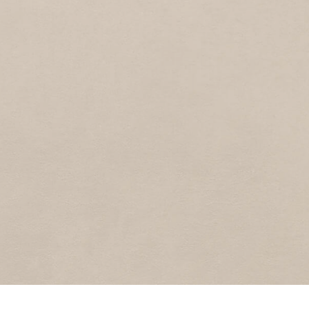
ANKERPARK
4
2013
Ankerpark
WAGENSTRAAT
2
2013
Wagenstraat
VAN GALENSTRAAT
10
2013
Van Galenstraat