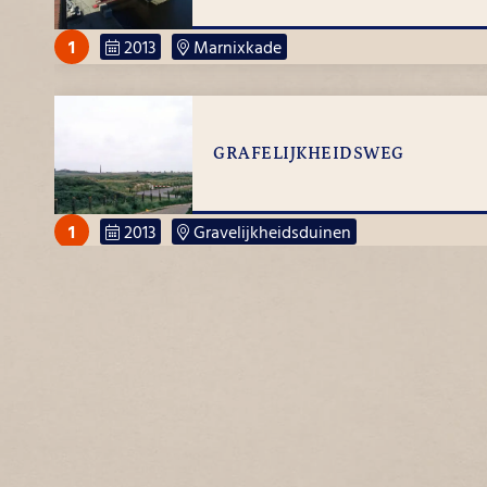
1
2013
Marnixkade
Gezien vanaf de Oranjestraat
GRAFELIJKHEIDSWEG
1
2013
Gravelijkheidsduinen
BEGONIASTRAAT
1
2013
Begoniastraat