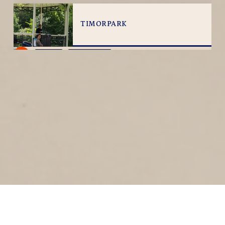
TIMORPARK
20
2009
Timorpark
RIJKSWERF
2
2009
Rijkswerf