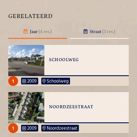
GERELATEERD
Jaar
(4 res.)
Straat
(3 res.)
SCHOOLWEG
1
2009
Schoolweg
NOORDZEESTRAAT
1
2009
Noordzeestraat