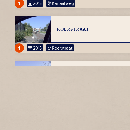
1
2015
Kanaalweg
Hoek Molenstraat
ROERSTRAAT
1
2015
Roerstraat
TEXELSTROOMLAAN
2
2015
Texelstroomlaan
WILLEMSOORD