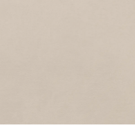
6
2015
Willemsoord
SCHAPENDIJKJE
3
2015
Schapendijkje
HET NIEUWE DIEP
6
2015
Het Nieuwe Diep
ROMERLANDJE