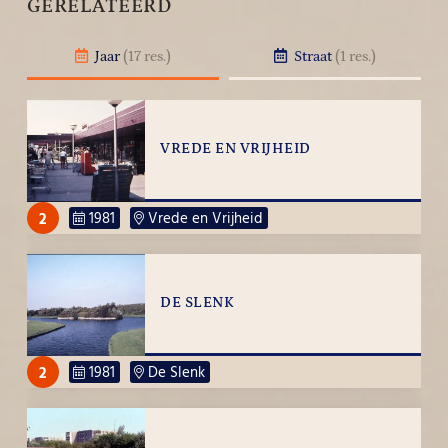
GERELATEERD
Jaar
(17 res.)
Straat
(1 res.)
VREDE EN VRIJHEID
2
1981
Vrede en Vrijheid
DE SLENK
2
1981
De Slenk