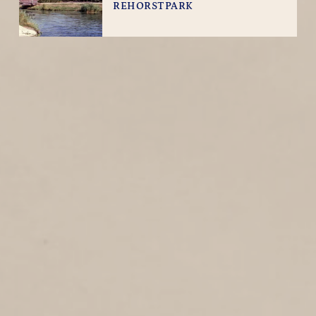
REHORSTPARK
1
1981
OOSTSLOOTSTRAAT
3
1981
Oostslootstraat
KUIPERSTRAAT
1
1981
Kuiperstraat