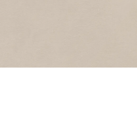
2
1987
Zuidstraat
IJSSELMEERSTRAAT
1
1987
IJsselmeerstraat
ASTERSTRAAT
2
1987
Asterstraat
POPULAIR
Fotoarchief