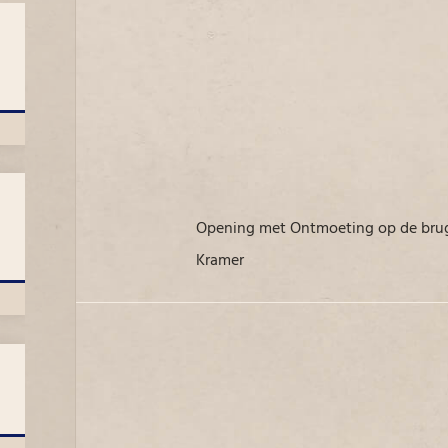
Opening met Ontmoeting op de brug vlnr weth van den Bosch, V Roggeveen en L
Kramer