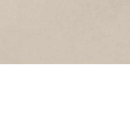
BESTUUR
 Website’s
Samenstelling