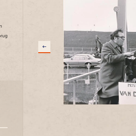
n
brug