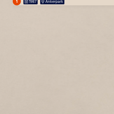
1
1987
Ankerpark
TIMORLAAN
1
1987
Timorlaan
VISSTRAAT
1
1987
Visstraat
ZUIDSTRAAT