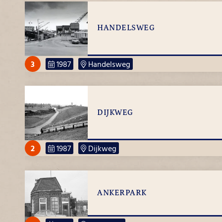
HANDELSWEG
3
1987
Handelsweg
DIJKWEG
2
1987
Dijkweg
ANKERPARK