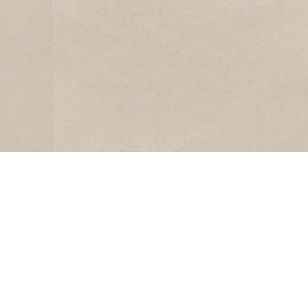
LIDMAATSCHAP
HHV
Lid worden
Andere