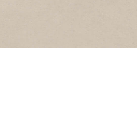
BESTUUR
 Website’s
Samenstelling
rs
Algemene Leden
Vergadering (ALV)