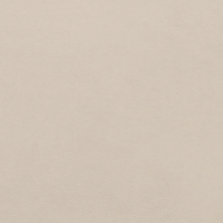
STATIONSPLEIN
1
1961
Stationsplein
TIMORLAAN
1
1961
Timorlaan
WESTSTRAAT
1
1961
Weststraat