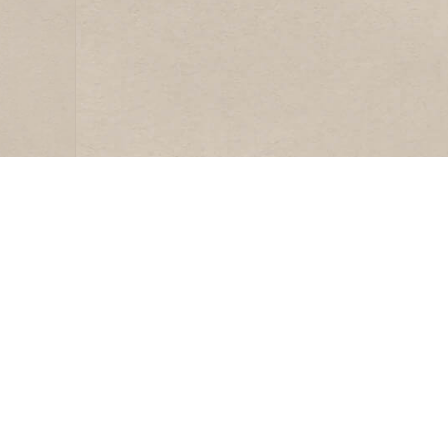
LIDMAATSCHAP
HHV
Lid worden
Andere
Ledeninformatie
Sponso