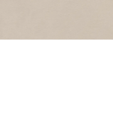
LUCHTFOTO STATIONSPLEIN
1
1961
Luchtfoto
RIJKSZEE- EN MARINEHAVEN
1
1961
Rijks Zee- en Marinehaven
TIMORLAAN
POPULAIR
1
1961
Timorlaan
Fotoarchief
Diaseries