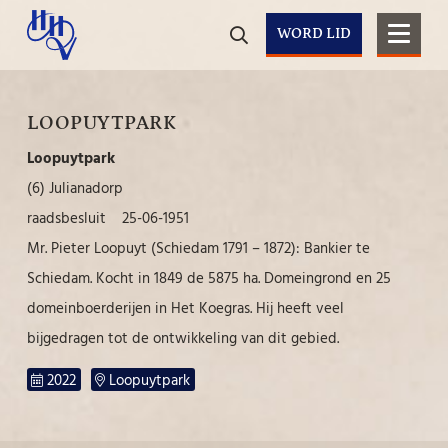
WORD LID
LOOPUYTPARK
Loopuytpark
(6) Julianadorp
raadsbesluit 25-06-1951
Mr. Pieter Loopuyt (Schiedam 1791 – 1872): Bankier te
Schiedam. Kocht in 1849 de 5875 ha. Domeingrond en 25
domeinboerderijen in Het Koegras. Hij heeft veel
bijgedragen tot de ont­wikkeling van dit gebied.
2022
Loopuytpark