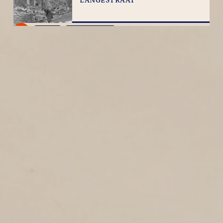
LANGESTRAAT
4
1942
Langestraat
REIGERSTRAAT
1
1942
Reigerstraat