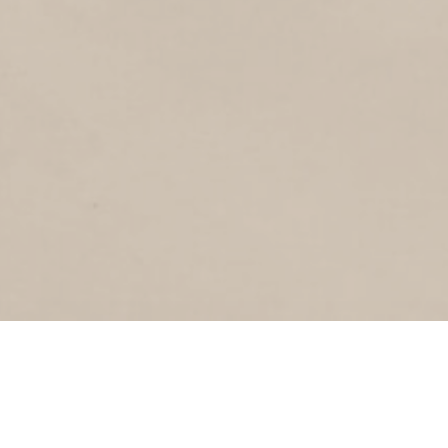
1
2021
Callantsogervaart
CALIFORNIËSTRAAT
1
2021
Californiestraat
ZWANENBALG
4
2021
Zwanenbalg
1E EMMADWARSSTRAAT
1
2021
1e Emmadwarsstraat