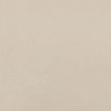
2021
Amerstraat
ALMPAD
2021
Almpad
KONINGSTRAAT
2021
Koningstraat
CALLANTSOGERVAART