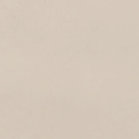
SCHELDESTRAAT
2021
Scheldestraat
DUINDAL
2021
Duindal
RUNPAD
2021
Runpad
AMERSTRAAT