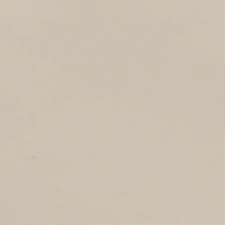
WESTPLEIN
1
1921
Westplein
LUCHTFOTO PRINS WILLEM
ALEXANDERSINGEL-1
1
1921
Luchtfoto
HERTZOGSTRAAT
3
1921
Hertzogstraat