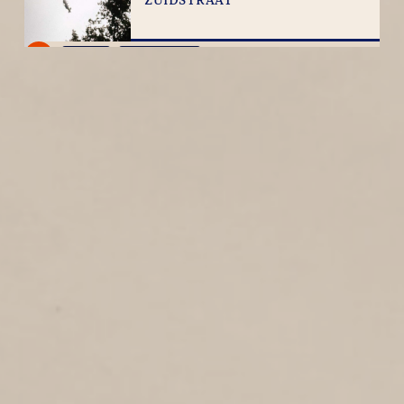
ZUIDSTRAAT
1
1943
Zuidstraat
LUCHTFOTO
BOMBARDEMENTEN
4
1943
Luchtfoto
2E VROONSTRAAT
3
1943
2e Vroonstraat