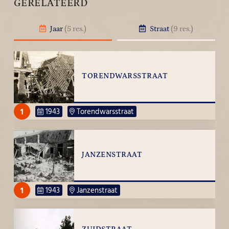
GERELATEERD
Jaar
(5 res.)
Straat
(9 res.)
TORENDWARSSTRAAT
1
1943
Torendwarsstraat
JANZENSTRAAT
1
1943
Janzenstraat