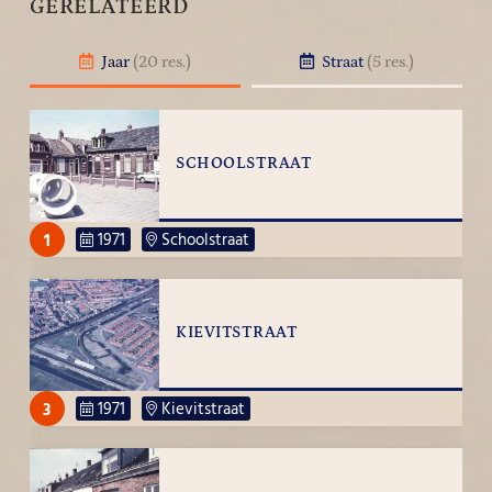
GERELATEERD
Jaar
(20 res.)
Straat
(5 res.)
SCHOOLSTRAAT
1
1971
Schoolstraat
KIEVITSTRAAT
3
1971
Kievitstraat