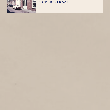
GOVERSSTRAAT
3
1971
Goversstraat
PRINS WILLEM-
ALEXANDERSINGEL
1
1971
Prins Willem-Alexandersingel
LANGEVLIET
7
1971
Langevliet
VAN FOREESTWEG